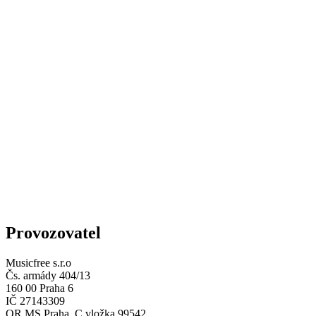
Provozovatel
Musicfree s.r.o
Čs. armády 404/13
160 00 Praha 6
IČ 27143309
OR MS Praha, C vložka 99542