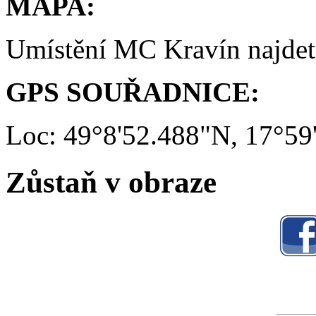
MAPA:
Umístění MC Kravín najde
GPS SOUŘADNICE:
Loc: 49°8'52.488"N, 17°59
Zůstaň v obraze