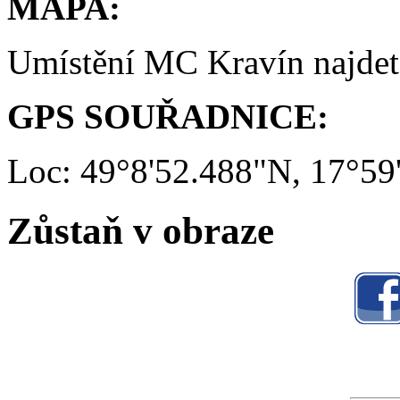
MAPA:
Umístění MC Kravín najde
GPS SOUŘADNICE:
Loc: 49°8'52.488"N, 17°59
Zůstaň v obraze