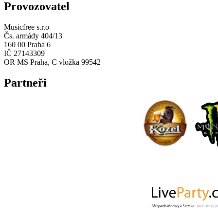
Provozovatel
Musicfree s.r.o
Čs. armády 404/13
160 00 Praha 6
IČ 27143309
OR MS Praha, C vložka 99542
Partneři