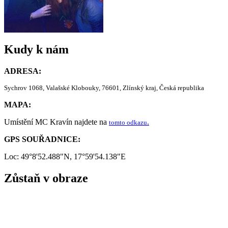
Kudy k nám
ADRESA:
Sychrov 1068, Valašské Klobouky, 76601, Zlínský kraj, Česká republika
MAPA:
Umístění MC Kravín najdete na
.
tomto odkazu
GPS SOUŘADNICE:
Loc: 49°8'52.488"N, 17°59'54.138"E
Zůstaň v obraze