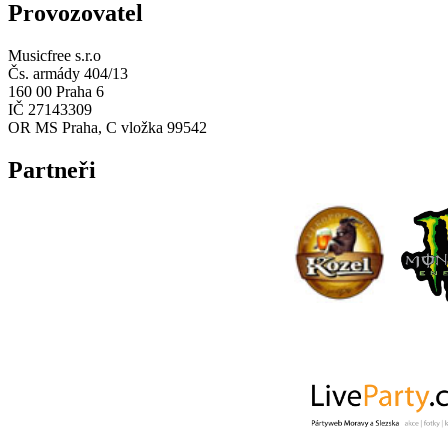
Provozovatel
Musicfree s.r.o
Čs. armády 404/13
160 00 Praha 6
IČ 27143309
OR MS Praha, C vložka 99542
Partneři