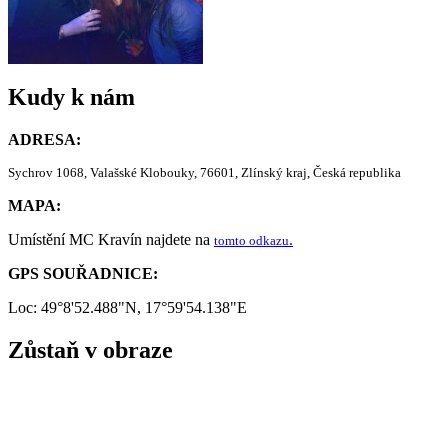
Kudy k nám
ADRESA:
Sychrov 1068, Valašské Klobouky, 76601, Zlínský kraj, Česká republika
MAPA:
Umístění MC Kravín najdete na
.
tomto odkazu
GPS SOUŘADNICE:
Loc: 49°8'52.488"N, 17°59'54.138"E
Zůstaň v obraze