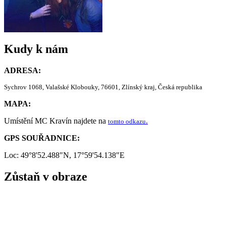
Kudy k nám
ADRESA:
Sychrov 1068, Valašské Klobouky, 76601, Zlínský kraj, Česká republika
MAPA:
Umístění MC Kravín najdete na
.
tomto odkazu
GPS SOUŘADNICE:
Loc: 49°8'52.488"N, 17°59'54.138"E
Zůstaň v obraze