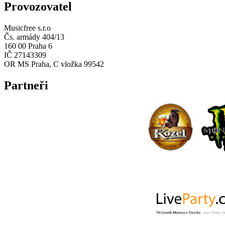
Provozovatel
Musicfree s.r.o
Čs. armády 404/13
160 00 Praha 6
IČ 27143309
OR MS Praha, C vložka 99542
Partneři