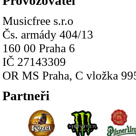
Provozovatel
Musicfree s.r.o
Čs. armády 404/13
160 00 Praha 6
IČ 27143309
OR MS Praha, C vložka 99
Partneři