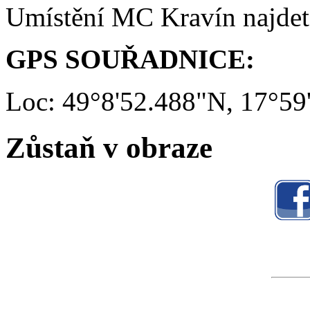
Umístění MC Kravín najde
GPS SOUŘADNICE:
Loc: 49°8'52.488"N, 17°59
Zůstaň v obraze