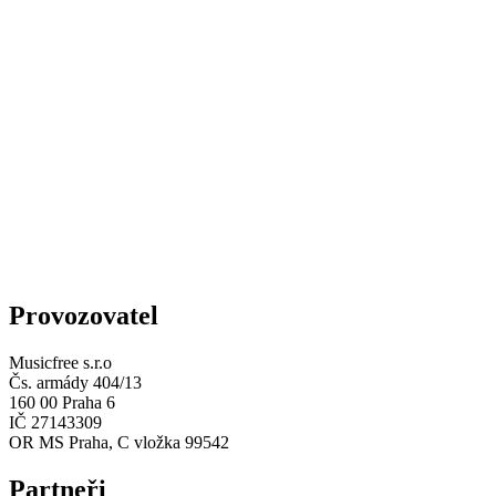
Provozovatel
Musicfree s.r.o
Čs. armády 404/13
160 00 Praha 6
IČ 27143309
OR MS Praha, C vložka 99542
Partneři