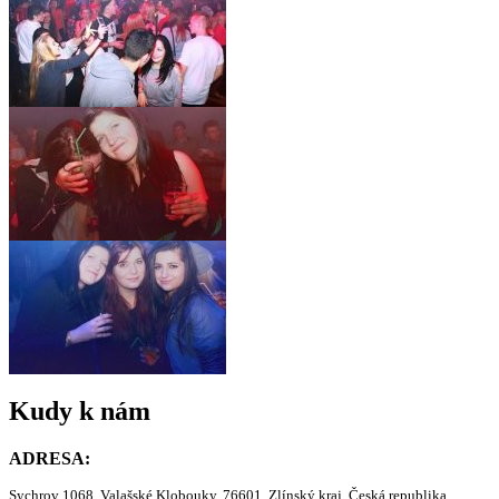
Kudy k nám
ADRESA:
Sychrov 1068, Valašské Klobouky, 76601, Zlínský kraj, Česká republika