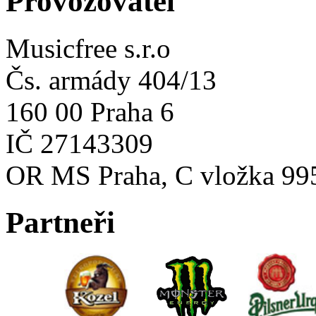
Provozovatel
Musicfree s.r.o
Čs. armády 404/13
160 00 Praha 6
IČ 27143309
OR MS Praha, C vložka 99
Partneři