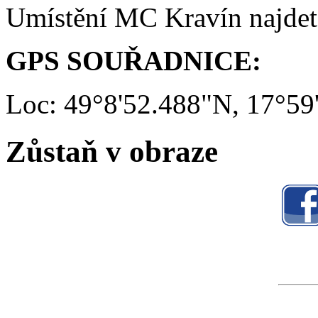
Umístění MC Kravín najde
GPS SOUŘADNICE:
Loc: 49°8'52.488"N, 17°59
Zůstaň v obraze