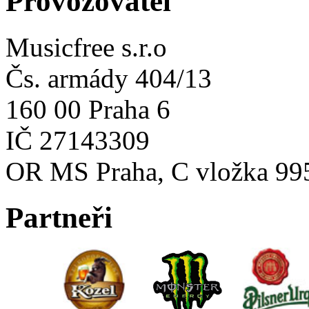
Provozovatel
Musicfree s.r.o
Čs. armády 404/13
160 00 Praha 6
IČ 27143309
OR MS Praha, C vložka 99
Partneři