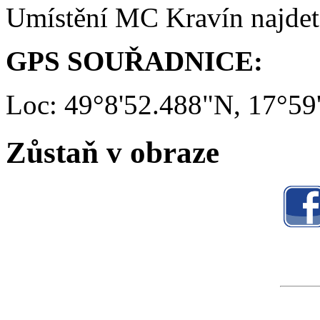
Umístění MC Kravín najde
GPS SOUŘADNICE:
Loc: 49°8'52.488"N, 17°59
Zůstaň v obraze