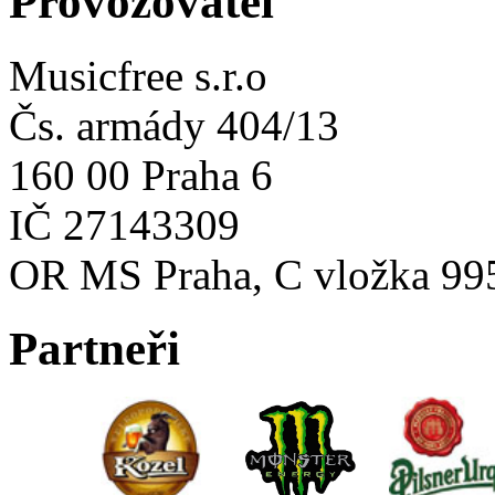
Provozovatel
Musicfree s.r.o
Čs. armády 404/13
160 00 Praha 6
IČ 27143309
OR MS Praha, C vložka 99
Partneři