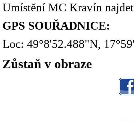
Umístění MC Kravín najde
GPS SOUŘADNICE:
Loc: 49°8'52.488"N, 17°59
Zůstaň v obraze